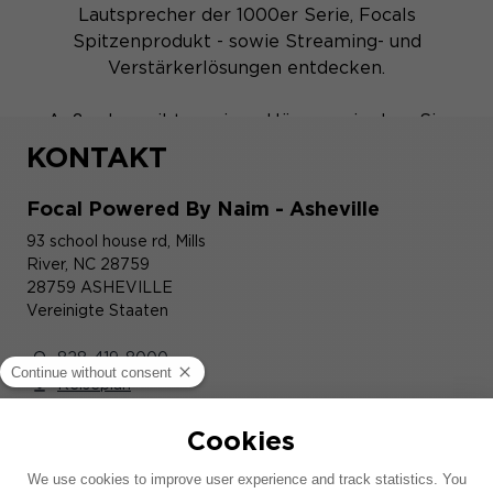
Lautsprecher der 1000er Serie, Focals
Spitzenprodukt - sowie Streaming- und
Verstärkerlösungen entdecken.
Außerdem gibt es einen Hörraum, in dem Sie
den Klang von Focal und Naim in vollen Zügen
KONTAKT
genießen können.
Focal Powered By Naim - Asheville
93 school house rd, Mills
River, NC 28759
28759 ASHEVILLE
Vereinigte Staaten
828-419-8000
Reiseplan
Jetzt öffnen
Mo.
:
08:00 - 16:30
Di.
:
08:00 - 16:30