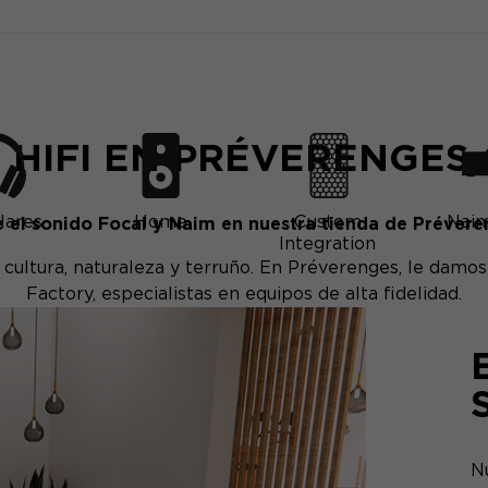
 HIFI EN PRÉVERENGES 
lares
Home
Custom
Naim
 el sonido Focal y Naim en nuestra tienda de Préveren
Integration
ultura, naturaleza y terruño. En Préverenges, le damos
Factory, especialistas en equipos de alta fidelidad.
N