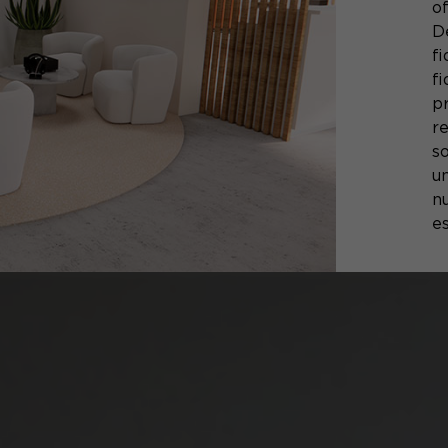
o
D
fi
fi
p
r
so
u
n
es