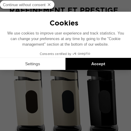
RAFFINEMENT ET PRESTIGE
Rigueur des lignes, perfection des proportions,
raffinement des finitions : cette ingénieuse
sculpture acoustique est à la fois aérienne et
sophistiquée. Elle se démarque aussi par des
codes design Utopia, symboles de l’excellence
Focal.