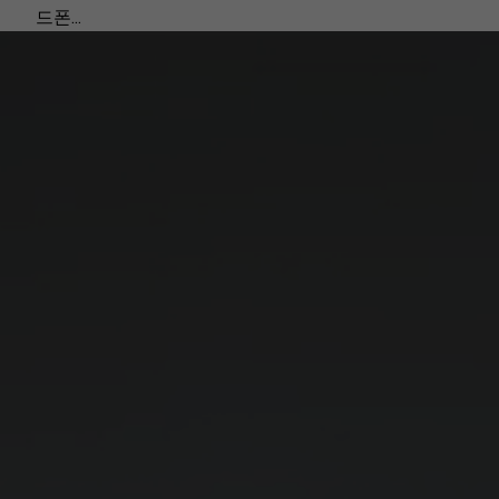
드폰...