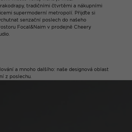
rakodrapy, tradičními čtvrtěmi a nákupními
licemi supermoderní metropolí. Přijďte si
ychutnat senzační poslech do našeho
rostoru Focal&Naim v prodejně Cheery
udio.
ilování a mnoho dalšího: naše designová oblast
ní z poslechu.