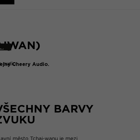
TAIWAN)
 audio
ejny Cheery Audio.
VŠECHNY BARVY
ZVUKU
lavní město Tchaj-wanu je mezi