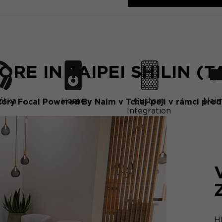
TORE IN TAIPEI SHILIN (
átka
Home
Custom
Naim
tory Focal Powered By Naim v Tchaj-peji v rámci prod
Integration
H