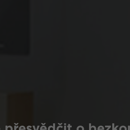
e přesvědčit o bezk