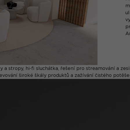
m
u
v
p
A
 a stropy, hi-fi sluchátka, řešení pro streamování a zes
evování široké škály produktů a zažívání čistého potěše