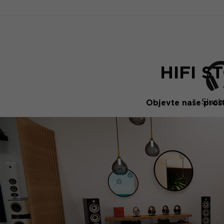
HIFI S
Sluch
Objevte naše pros