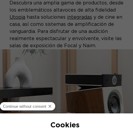
Descubra una amplia gama de productos, desde
los emblemáticos altavoces de alta fidelidad
Utopia
hasta soluciones
integradas
y de cine en
casa, así como sistemas de amplificación de
vanguardia. Para disfrutar de una audición
realmente espectacular y envolvente, visite las
salas de exposición de Focal y Naim.