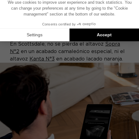
ACABADOS ESPECIALES
En Scottsdale, no se pierda el altavoz
Sopra
N°2
en un acabado camaleónico especial, ni el
altavoz
Kanta N°3
en acabado lacado naranja.