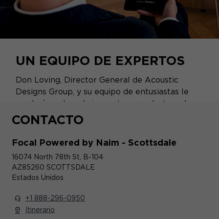
UN EQUIPO DE EXPERTOS
Don Loving, Director General de Acoustic
Designs Group, y su equipo de entusiastas le
ayudarán a descubrir nuestros productos y le
garantizarán un servicio a medida, desde la
CONTACTO
compra de su producto hasta su instalación.
Focal Powered by Naim - Scottsdale
16074 North 78th St, B-104
AZ85260 SCOTTSDALE
Estados Unidos
+1 888-296-0950
Itinerario