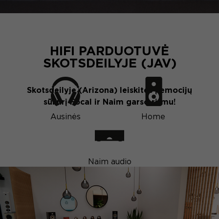
HIFI PARDUOTUVĖ
SKOTSDEILYJE (JAV)
Skotsdeilyje (Arizona) leiskitės į emocijų
sūkurį Focal ir Naim garso ritmu!
Ausinės
Home
Naim audio