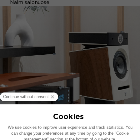
Naim salonuose.
SPECIALI APDAILA
Skotsdalyje nepraleiskite
Sopra N°2