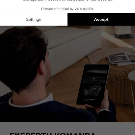
garsiakalbio su specialia chameleono apdaila
arba
Kanta N°3
garsiakalbio su oranžinio lako
apdaila.