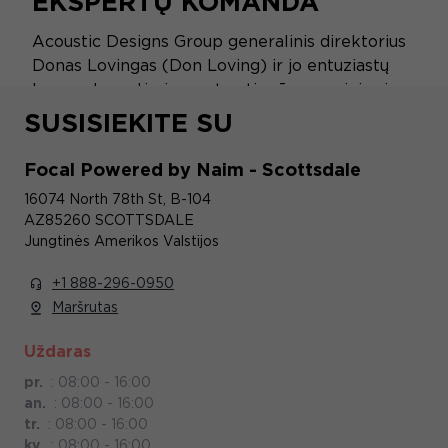
EKSPERTŲ KOMANDA
Acoustic Designs Group generalinis direktorius
Donas Lovingas (Don Loving) ir jo entuziastų
komanda padės jums atrasti mūsų gaminius ir
užtikrins jums individualų aptarnavimą nuo
SUSISIEKITE SU
gaminio įsigijimo iki jo sumontavimo.
Focal Powered by Naim - Scottsdale
16074 North 78th St, B-104
AZ85260 SCOTTSDALE
Jungtinės Amerikos Valstijos
+1 888-296-0950
Maršrutas
Uždaras
pr.
:
08:00 - 16:00
an.
:
08:00 - 16:00
tr.
:
08:00 - 16:00
kv.
:
08:00 - 16:00