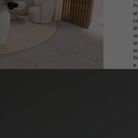
P
al
si
di
le
am
ec
N
e