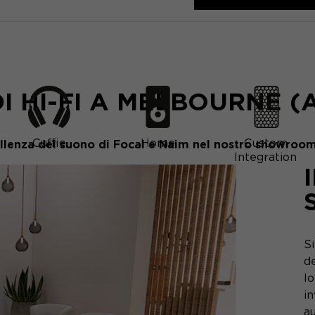
I HI-FI A MELBOURNE (
Cuffie
Home
Custom
ellenza del suono di Focal e Naim nel nostro showroom
Integration
S
de
lo
i
au