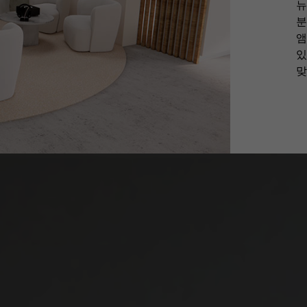
뉴
분
앰
있
맞