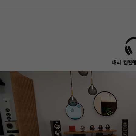
이
배리 켐펜펠