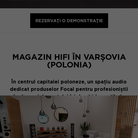
REZERVAȚI O DEMONSTRAȚIE
MAGAZIN HIFI ÎN VARȘOVIA
(POLONIA)
În centrul capitalei poloneze, un spațiu audio
dedicat produselor Focal pentru profesioniștii
în domeniul sunetului își deschide porțile în
cadrul magazinului de muzică Rock'n'Roll
Warsaw, nu departe de parcul Łazienki.