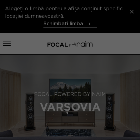
Alegeți o limbă pentru a afișa conținut specific
locației dumneavoastră.
Schimbați limba
Deschideți meniul
FOCAL POWERED BY NAIM
VARȘOVIA