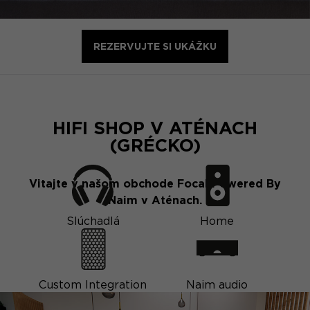
REZERVUJTE SI UKÁŽKU
HIFI SHOP V ATÉNACH
(GRÉCKO)
Vitajte v našom obchode Focal Powered By
Naim v Aténach.
Slúchadlá
Home
Custom Integration
Naim audio