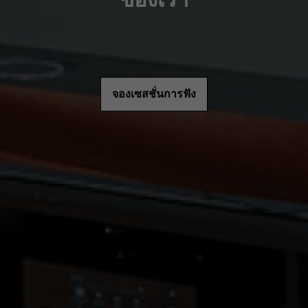
จองเซสชั่นการฟัง