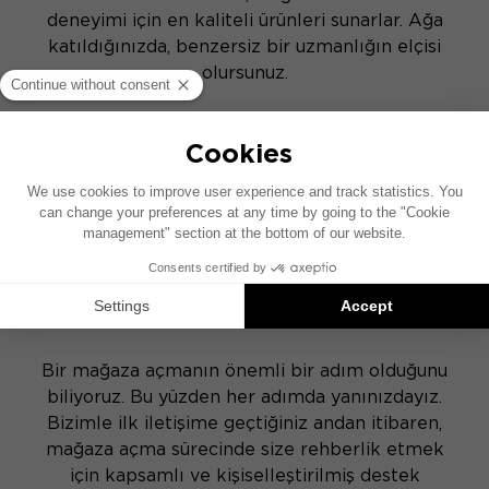
deneyimi için en kaliteli ürünleri sunarlar. Ağa
katıldığınızda, benzersiz bir uzmanlığın elçisi
olursunuz.
Kişiye özel destek
Bir mağaza açmanın önemli bir adım olduğunu
biliyoruz. Bu yüzden her adımda yanınızdayız.
Bizimle ilk iletişime geçtiğiniz andan itibaren,
mağaza açma sürecinde size rehberlik etmek
için kapsamlı ve kişiselleştirilmiş destek