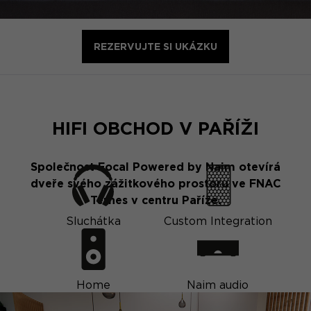
REZERVUJTE SI UKÁZKU
HIFI OBCHOD V PAŘÍŽI
Společnost Focal Powered by Naim otevírá
dveře svého zážitkového prostoru ve FNAC
Ternes v centru Paříže.
Sluchátka
Custom Integration
Home
Naim audio