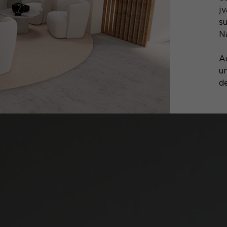
į
su
N
A
un
d