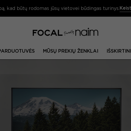
Keist
bą, kad būtų rodomas jūsų vietovei būdingas turinys.
PARDUOTUVĖS
MŪSŲ PREKIŲ ŽENKLAI
IŠSKIRTIN