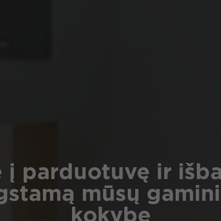
e į parduotuvę ir išb
ygstamą mūsų gamini
kokybę