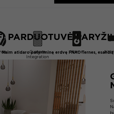
FI PARDUOTUVĖ PARYŽI
nės
Custom
Home
Naim
Naim atidaro patyriminę erdvę FNAC Ternes, esančią 
Integration
S
N
b