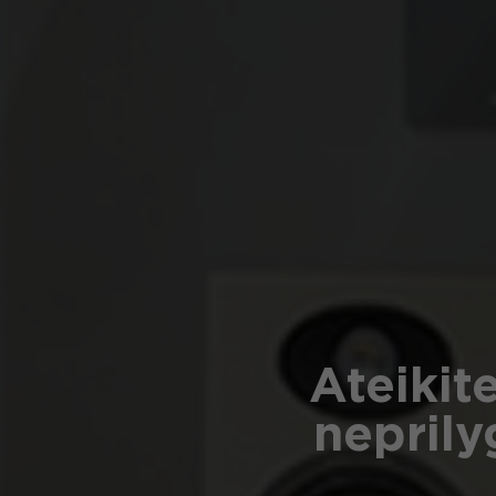
Ateikit
nepril