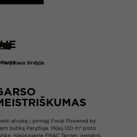
UJE
 audio
Paryžiaus širdyje.
GARSO
MEISTRIŠKUMAS
veiki atvykę į pirmąjį Focal Powered by
aim butiką Paryžiuje. Mūsų 100 m² ploto
utike, įsikūrusiame FNAC Ternes, įrengtos