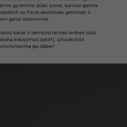
vairios gyvenimo būdo zonos, kuriose galima
sipažinti su Focal akustiniais gaminiais ir
aim garso sistemomis.
usinių baras ir demonstracinės erdvės siūlo
ikalią klausymosi patirtį; užsisakykite
emonstravimą jau dabar!