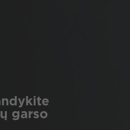
andykite
ų garso