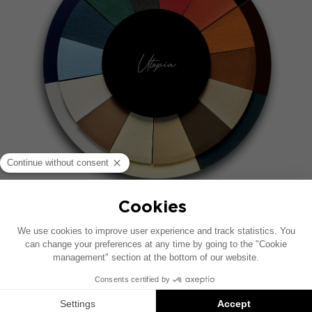
COULEURS DES CUIRS
Latte, Custard, Dalia, Impruneta, Acacia, Mango,
Melograno, Pepe, Terra, Stone, Tartufo,
Assenzio, Oltremare, Artic.