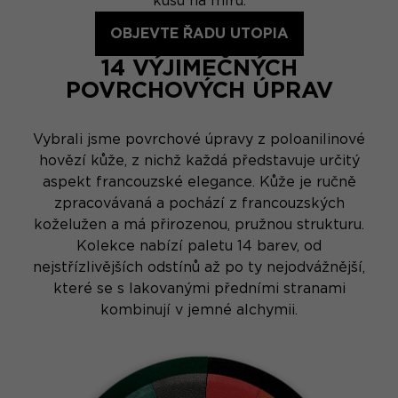
kusu na míru.
OBJEVTE ŘADU UTOPIA
14 VÝJIMEČNÝCH
POVRCHOVÝCH ÚPRAV
Vybrali jsme povrchové úpravy z poloanilinové
hovězí kůže, z nichž každá představuje určitý
aspekt francouzské elegance. Kůže je ručně
zpracovávaná a pochází z francouzských
koželužen a má přirozenou, pružnou strukturu.
Kolekce nabízí paletu 14 barev, od
nejstřízlivějších odstínů až po ty nejodvážnější,
které se s lakovanými předními stranami
kombinují v jemné alchymii.