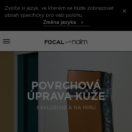
Zvolte si jazyk, ve kterém se bude zobrazovat
obsah specifický pro vaši polohu.
Změna jazyka
Otevřít nabídku
POVRCHOVÁ
ÚPRAVA KŮŽE
EXKLUZIVNÍ A NA MÍRU