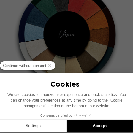
BARVY LAKU
Carrara White, Black Lacquer, Metallic Blue,
British Racing Green, Ash Grey, Krém, Hnědý.