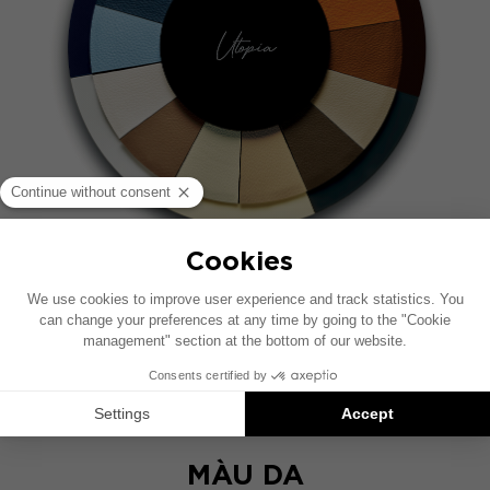
MÀU SƠN MÀU
Màu trắng Carrara, sơn mài đen, xanh kim loại,
xanh British Racing, xám tro, Kem, Màu nâu.
MÀU DA