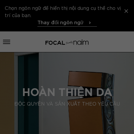
Chọn ngôn ngữ để hiển thị nội dung cụ thể cho vị
trí của bạn.
Thay đổi ngôn ngữ
Mở thực đơn
HOÀN THIỆN DA
ĐỘC QUYỀN VÀ SẢN XUẤT THEO YÊU CẦU