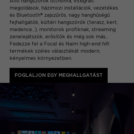
Álló hangszórók otthonra, integrált
megoldások, házimozi installációk, vezetékes
és Bluetooth® zajszűrős, nagy hanghűségű
fejhallgatók, kültéri hangszórók (terasz, kert,
medence...), monitorok profiknak, streaming
zenelejátszók, erősítők és még sok más...
Fedezze fel a Focal és Naim high-end hifi
termékek széles választékát modern,
kényelmes környezetben.
FOGLALJON EGY MEGHALLGATÁST