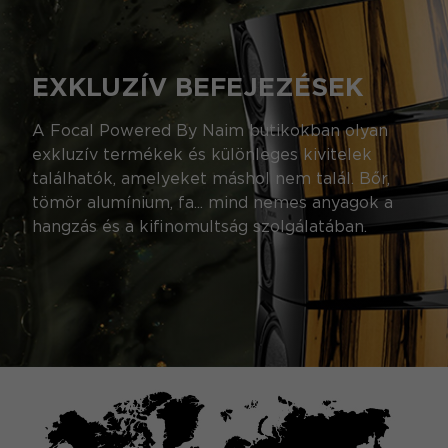
EXKLUZÍV BEFEJEZÉSEK
A Focal Powered By Naim butikokban olyan
exkluzív termékek és különleges kivitelek
találhatók, amelyeket máshol nem talál. Bőr,
tömör alumínium, fa... mind nemes anyagok a
hangzás és a kifinomultság szolgálatában.