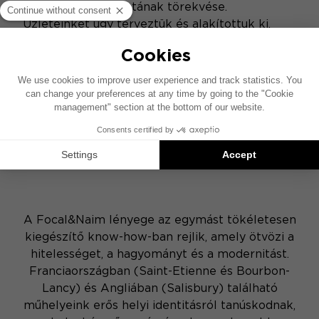
világméretű hálózatának törekvése.
Üzleteinket úgy terveztük és alakítottuk ki,
mintha Ön otthon lenne, és privát
bemutatótermeket, fejhallgatóbárokat és
nyitott tereket (nappali, házimozi, konyha)
kínálnak, hogy minden hi-fi hallgatási vágyat
kielégítsenek.
AZ EGYEDÜLÁLLÓ
SZAKÉRTELEM
BEMUTATÁSA
A Focal&Naim lényege az egymást tökéletesen
kiegészítő know-how-ban rejlik, amely ötvözi a
hitelességet, a hagyományt és a modernitást.
Franciaországban (Saint-Etienne és Bourbon-
Lancy) és Angliában (Salisbury) található
műhelyeink erős helyi identitásról tanúskodnak,