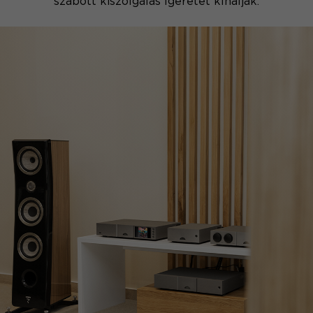
szabott kiszolgálás ígéretét kínálják.