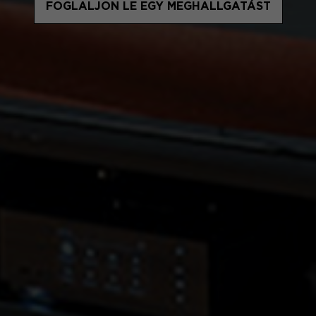
FOGLALJON LE EGY MEGHALLGATÁST