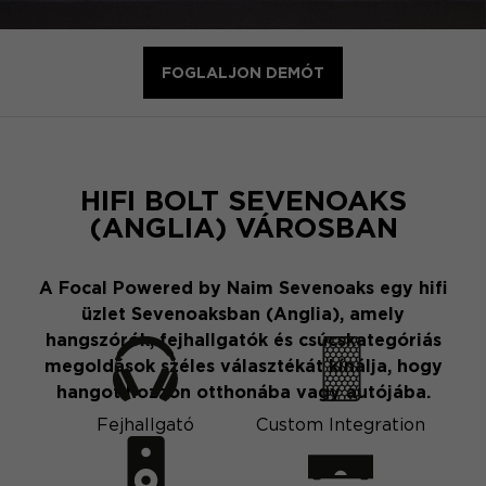
FOGLALJON DEMÓT
HIFI BOLT SEVENOAKS
(ANGLIA) VÁROSBAN
A Focal Powered by Naim Sevenoaks egy hifi
üzlet Sevenoaksban (Anglia), amely
hangszórók, fejhallgatók és csúcskategóriás
megoldások széles választékát kínálja, hogy
hangot hozzon otthonába vagy autójába.
Fejhallgató
Custom Integration