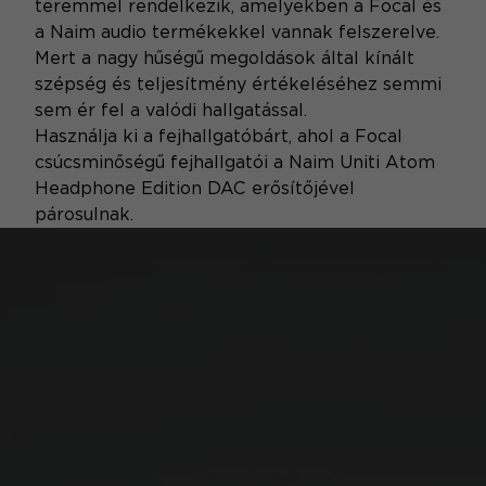
teremmel rendelkezik, amelyekben a Focal és
a Naim audio termékekkel vannak felszerelve.
Mert a nagy hűségű megoldások által kínált
szépség és teljesítmény értékeléséhez semmi
sem ér fel a valódi hallgatással.
Használja ki a fejhallgatóbárt, ahol a Focal
csúcsminőségű fejhallgatói a Naim Uniti Atom
Headphone Edition DAC erősítőjével
párosulnak.