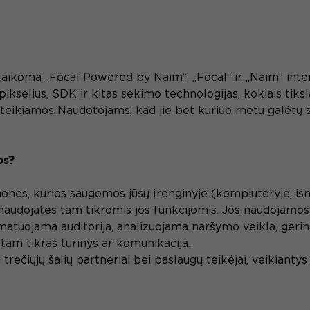
, taikoma „Focal Powered by Naim“, „Focal“ ir „Naim“ inte
 pikselius, SDK ir kitas sekimo technologijas, kokiais ti
eikiamos Naudotojams, kad jie bet kuriuo metu galėtų sut
os?
onės, kurios saugomos jūsų įrenginyje (kompiuteryje, išm
naudojatės tam tikromis jos funkcijomis. Jos naudojamos
 matuojama auditorija, analizuojama naršymo veikla, ger
 tam tikras turinys ar komunikacija.
 trečiųjų šalių partneriai bei paslaugų teikėjai, veikianty