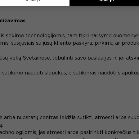
nalizavimas
mis sekimo technologijomis, tam tikri naršymo duomenys, 
nimis, susijusiais su jūsų kliento paskyra, pirkimų ar produ
ūsų kelią Svetainėse, tobulinti savo paslaugas ir, jei atsk
 sutikimo naudoti slapukus, o sutikimas naudoti slapukus
 arba nuostatų centras leidžia sutikti, atmesti arba suko
ą.
chnologijomis, jas atmesti arba pasirinkti konkrečius tik