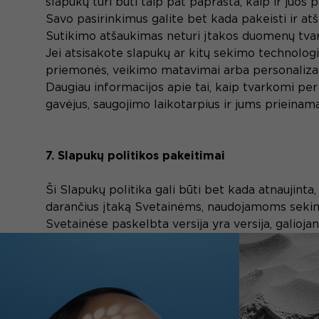
slapukų turi būti taip pat paprasta, kaip ir juo
Savo pasirinkimus galite bet kada pakeisti ir at
Sutikimo atšaukimas neturi įtakos duomenų tvark
Jei atsisakote slapukų ar kitų sekimo technologij
priemonės, veikimo matavimai arba personalizavi
Daugiau informacijos apie tai, kaip tvarkomi per
gavėjus, saugojimo laikotarpius ir jums prieinama
7. Slapukų politikos pakeitimai
Ši Slapukų politika gali būti bet kada atnaujinta,
darančius įtaką Svetainėms, naudojamoms seki
Svetainėse paskelbta versija yra versija, galiojan