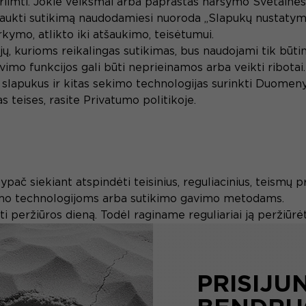
s priimti. Jokie veiksmai arba paprastas naršymo Svetainė
šaukti sutikimą naudodamiesi nuoroda „Slapukų nustatymai
ymo, atlikto iki atšaukimo, teisėtumui.
ų, kurioms reikalingas sutikimas, bus naudojami tik būtini
mo funkcijos gali būti neprieinamos arba veikti ribotai.
 slapukus ir kitas sekimo technologijas surinkti Duomeny
s teises, rasite Privatumo politikoje.
 ypač siekiant atspindėti teisinius, reguliacinius, teismų 
mo technologijoms arba sutikimo gavimo metodams.
ti peržiūros dieną. Todėl raginame reguliariai ją peržiūrėt
PRISIJU