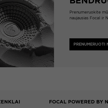
BENDRU
Prenumeruokite mūsų
naujausias Focal ir 
PRENUMERUOTI N
ŽENKLAI
FOCAL POWERED BY 