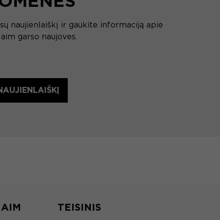
OMENĖS
 naujienlaiškį ir gaukite informaciją apie
Naim garso naujoves.
AUJIENLAIŠKĮ
NAIM
TEISINIS