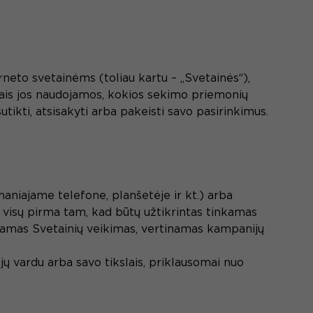
rneto svetainėms (toliau kartu – „Svetainės“),
kslais jos naudojamos, kokios sekimo priemonių
ikti, atsisakyti arba pakeisti savo pasirinkimus.
aniajame telefone, planšetėje ir kt.) arba
 visų pirma tam, kad būtų užtikrintas tinkamas
inamas Svetainių veikimas, vertinamas kampanijų
s jų vardu arba savo tikslais, priklausomai nuo