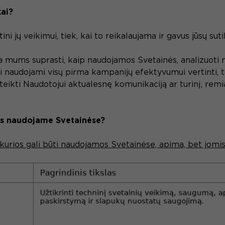
kai?
ni jų veikimui, tiek, kai to reikalaujama ir gavus jūsų su
 mums suprasti, kaip naudojamos Svetainės, analizuoti n
naudojami visų pirma kampanijų efektyvumui vertinti, tam 
eikti Naudotojui aktualesnę komunikaciją ar turinį, remia
jas naudojame Svetainėse?
kurios gali būti naudojamos Svetainėse, apima, bet jomis 