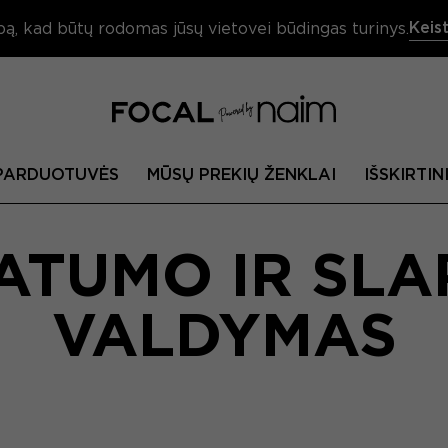
Keist
bą, kad būtų rodomas jūsų vietovei būdingas turinys.
PARDUOTUVĖS
MŪSŲ PREKIŲ ŽENKLAI
IŠSKIRTIN
ATUMO IR SL
VALDYMAS