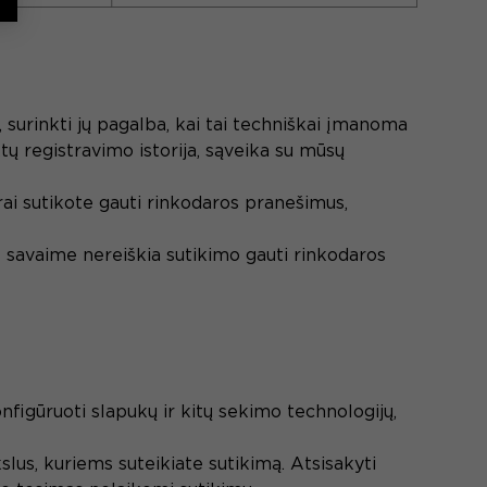
surinkti jų pagalba, kai tai techniškai įmanoma
ktų registravimo istorija, sąveika su mūsų
irai sutikote gauti rinkodaros pranešimus,
 savaime nereiškia sutikimo gauti rinkodaros
nfigūruoti slapukų ir kitų sekimo technologijų,
slus, kuriems suteikiate sutikimą. Atsisakyti