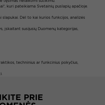
se tęsimas nelaikomi sutikimu.
“, kuri pateikiama Svetainių puslapių apačioje.
 slapukai. Dėl to kai kurios funkcijos, analizės
s, įskaitant susijusių Duomenų kategorijas,
praktikos, techninius ar funkcinius pokyčius,
i.
NKITE PRIE