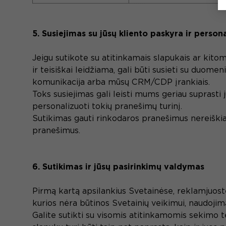
5. Susiejimas su jūsų kliento paskyra ir perso
Jeigu sutikote su atitinkamais slapukais ar kito
ir teisiškai leidžiama, gali būti susieti su duome
komunikacija arba mūsų CRM/CDP įrankiais.
Toks susiejimas gali leisti mums geriau suprasti j
personalizuoti tokių pranešimų turinį.
Sutikimas gauti rinkodaros pranešimus nereiškia
pranešimus.
6. Sutikimas ir jūsų pasirinkimų valdymas
Pirmą kartą apsilankius Svetainėse, reklamjuostė
kurios nėra būtinos Svetainių veikimui, naudojim
Galite sutikti su visomis atitinkamomis sekimo te