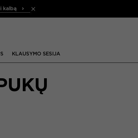
i kalbą
IS
KLAUSYMO SESIJA
APUKŲ