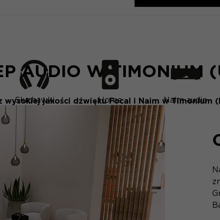
EP AUDIO W TIMONIUM (
Słuchawki
Home
Naim audio
 wysokiej jakości dźwięku Focal i Naim w Timonium (
N
zn
G
B