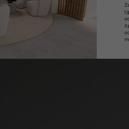
Z
(g
o
i
o
m