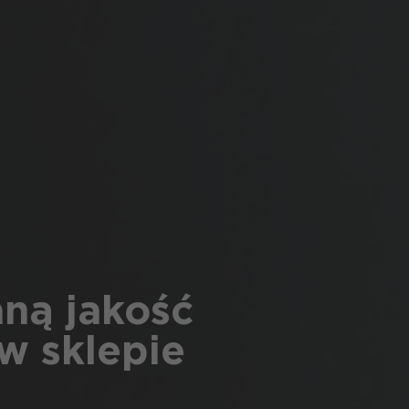
aną jakość
w sklepie