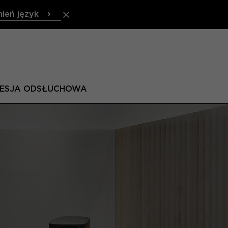
ień język
SESJA ODSŁUCHOWA