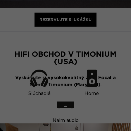
REZERVUJTE SI UKÁŽKU
HIFI OBCHOD V TIMONIUM
(USA)
Vyskúšajte si vysokokvalitný zvuk Focal a
Naim v Timonium (Maryland).
Slúchadlá
Home
Naim audio