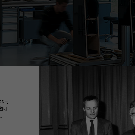
ss与
继问
。