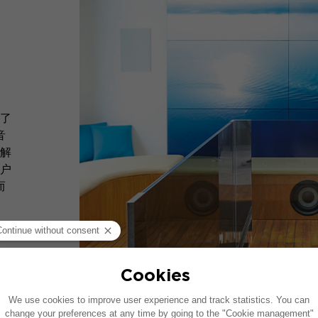
了
音
解
户
而