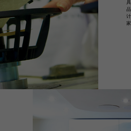
具
品
计
家