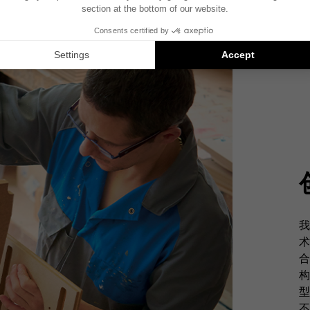
我
术
合
构
型
不