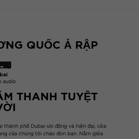
ƯƠNG QUỐC Ả RẬP
bai
 audio
ÂM THANH TUYỆT
VỜI
i thành phố Dubai sôi động và hiện đại, cửa
àng của chúng tôi chào đón bạn. Nằm giữa