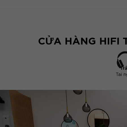
CỬA HÀNG HIFI 
Tr
Tai 