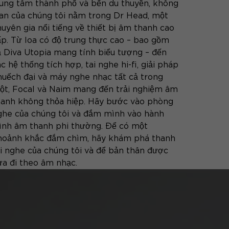
rung tâm thành phố và bến du thuyền, không
ian của chúng tôi nằm trong Dr Head, một
uyên gia nổi tiếng về thiết bị âm thanh cao
ấp. Từ loa có độ trung thực cao – bao gồm
ả Diva Utopia mang tính biểu tượng – đến
c hệ thống tích hợp, tai nghe hi-fi, giải pháp
huếch đại và máy nghe nhạc tất cả trong
ột, Focal và Naim mang đến trải nghiệm âm
hanh không thỏa hiệp. Hãy bước vào phòng
ghe của chúng tôi và đắm mình vào hành
rình âm thanh phi thường. Để có một
hoảnh khắc đắm chìm, hãy khám phá thanh
ai nghe của chúng tôi và để bản thân được
ưa đi theo âm nhạc.