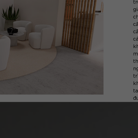
t
g
ch
c
c
cá
k
m
t
n
t
k
t
đ