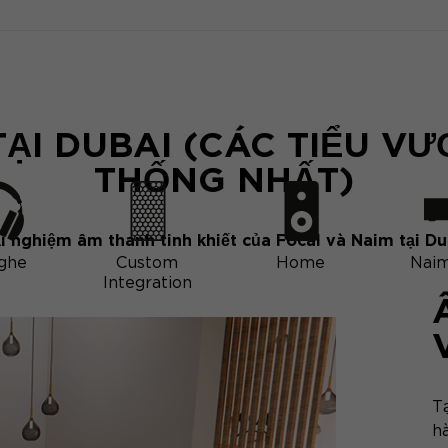
TẠI DUBAI (CÁC TIỂU V
THỐNG NHẤT)
ải nghiệm âm thanh tinh khiết của Focal và Naim tại Du
nghe
Custom
Home
Naim
Integration
Tạ
h