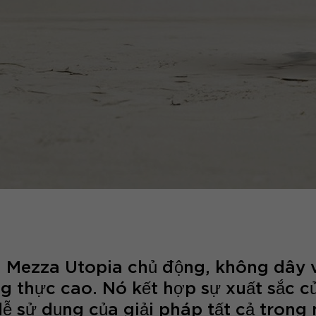
 Mezza Utopia chủ động, không dây và
ng thực cao. Nó kết hợp sự xuất sắc 
dễ sử dụng của giải pháp tất cả trong 